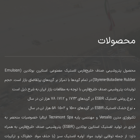
محصولات
محصول پتروشیمی صدف خلیج‌فارس لاستیک مصنوعی استایرن بوتادین (Emulsion
Styrene-Butadiene Rubber) در تمام گریدها با تمرکز بر گریدهای پرتقاضای بازار است. حجم
تولیدات پتروشیمی صدف خلیج‌فارس با توجه به مطالعات بازار ایران به شرح ذیل است:
• نوع روغنی لاستیک ESBR در گریدهای 1723 و 1712: 78 هزار تن در سال
• نوع خشک لاستیک ESBR در گریدهای 1500 و 1502: 58 هزار تن در سال
تکنولوژی مدرن Versalis و مهندسی پایه Tecnimont Spa ایتالیا خصوصیات منحصر به
فردی در تولید لاستیک استایرن بوتادین (ESBR) پتروشیمی صدف خلیج‌فارس به همراه
دارد؛ از جمله توانایی تولید مواد اولیه لاستیک سبز (با حذف مواد خطرناک و ترکیبات