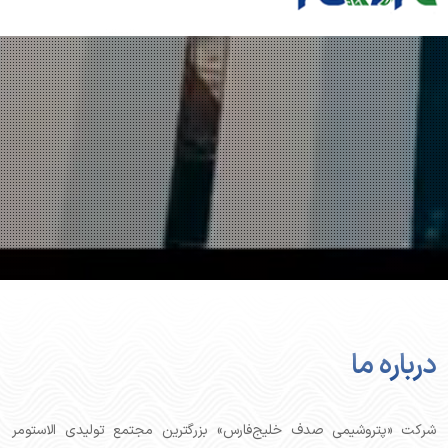
درباره ما
شرکت «پتروشیمی صدف خلیج‌فارس» بزرگترین مجتمع تولیدی الاستومر