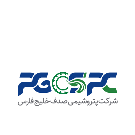
آگهی فراخوان مناقصه عمومی دو مرحله‌ای (تـوام بـا ارزیـابی کیفـی و
فنـی)مناقصه شماره ESBR-TND-1004
نوع:
مناقصه عمومی دو مرحله‌ای
تاریخ انتشار مناقصه:
1405/04/11
مهلت دریافت اسناد:
مهلت ارسال پیشنهادات:
شرکت پتروشیمی صدف خلیج فارس (سهامی خاص) در نظر دارد خدمات
تامین وسایط نقلیه و راهبری امور نقلیه و حمل و نقل کارکنان شرکت را از