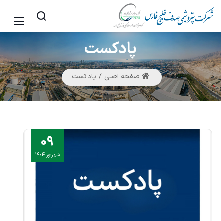
پادکست
صفحه اصلی
پادکست
09
شهریور 1404