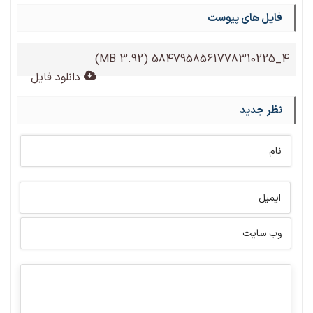
فایل های پیوست
(3.92 MB)
4_5847958561778310225
دانلود فایل
نظر جدید