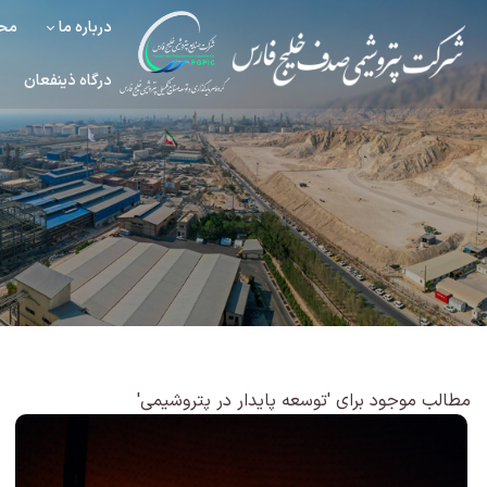
درباره ما
محص
درگاه ذینفعان
مطالب موجود برای 'توسعه پایدار در پتروشیمی'