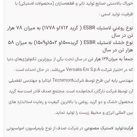
خوراک بالادستی صنایع تولید تایر و قطعه‌سازان (محصولات لاستیکی) با
ظرفیت تولید اسمی :
نوع روغني لاستيك ESBR ( گريد 1712و 1778) به ميزان 78 هزار
تن در سال
نوع خشك لاستيك ESBR ( گريد1500و 1502و1509) به ميزان 58
هزار تن در سال
جمعاً به میزان۱۳۶ هزار تن
در سال تحت یکی از بروزترین تکنولوژی‌های دنیا
که در اختیار شرکت Versalis-Eni S.p.A می‌باشد، در حال احداث است .
مهندسی پایه این طرح توسط شرکتTecnimont ایتالیا و مهندسی تفصیلی
آن توسط شرکت نارگان انجام‌شده است. مجتمع صدف قادر است سه گرید
محصول خشک و دو گرید روغنی با بالاترین کیفیت و رعایت استاندارد های
بین المللی انرژی و محیط زیست را تولید نماید.
فرآیندتولید لاستیک مصنوعی
در شرکت صدف از نوع پلیمراسیون امولسیونی