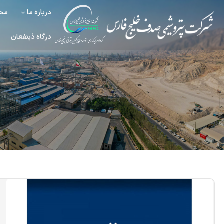
درباره ما
محص
درگاه ذینفعان