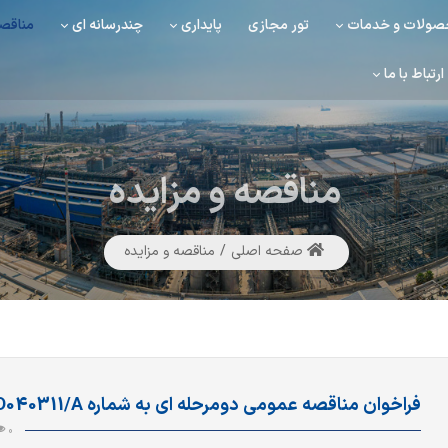
ولات و خدمات
تور مجازی
پایداری
چندرسانه ای
مناقصه
ارتباط با ما
مناقصه
و مزایده
صفحه اصلی
مناقصه و مزایده
فراخوان مناقصه عمومی دومرحله ای به شماره SAD040311/A
0