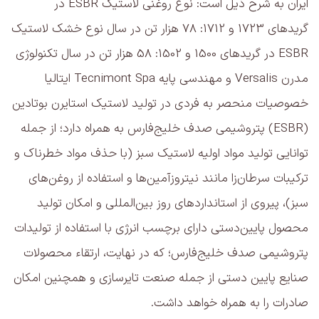
ایران به شرح ذیل است: نوع روغنی لاستیک ESBR در
گریدهای 1723 و 1712: 78 هزار تن در سال نوع خشک لاستیک
ESBR در گریدهای 1500 و 1502: 58 هزار تن در سال تکنولوژی
مدرن Versalis و مهندسی پایه Tecnimont Spa ایتالیا
خصوصیات منحصر به فردی در تولید لاستیک استایرن بوتادین
(ESBR) پتروشیمی صدف خلیج‌فارس به همراه دارد؛ از جمله
توانایی تولید مواد اولیه لاستیک سبز (با حذف مواد خطرناک و
ترکیبات سرطان‌زا مانند نیتروزآمین‌ها و استفاده از روغن‌های
سبز)، پیروی از استانداردهای روز بین‌المللی و امکان تولید
محصول پایین‌دستی دارای برچسب انرژی با استفاده از تولیدات
پتروشیمی صدف خلیج‌فارس؛ که در نهایت، ارتقاء محصولات
صنایع پایین دستی از جمله صنعت تایرسازی و همچنین امکان
صادرات را به همراه خواهد داشت.