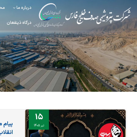
درباره ما
محص
درگاه ذینفعان
15
پیام م
تیر 1405
انقلاب