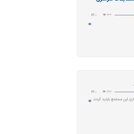
0
232
0
893
زی این مجتمع بازدید کردند