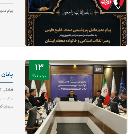
پیام مدی
13
پایان
خرداد 1405
آمادگی 
سرمایه‌گ