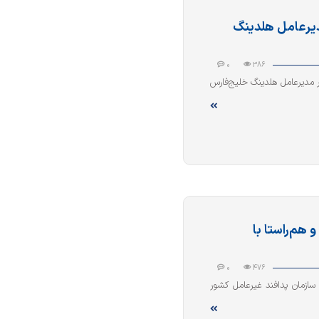
دیرعامل هلدینگ
0
386
رس، همزمان با حضور مدیرعامل هلدینگ خلیج‌فارس
هم‌راستا با
0
476
سازمان پدافند غیرعامل کشور