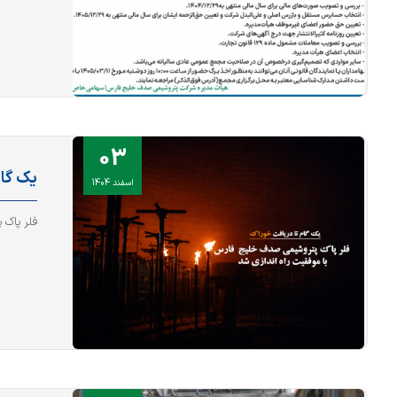
03
یک گام
اسفند 1404
فلر پاک 