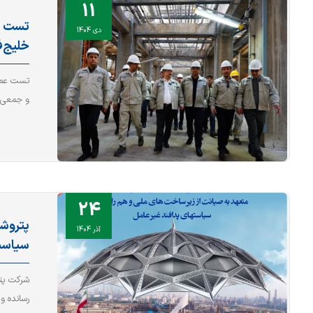
11
تست ع
دی 1404
خلیج‌
و جمعی ا
24
پتروشی
آذر 1404
سیاست
شرکت پتر
رسانده و 