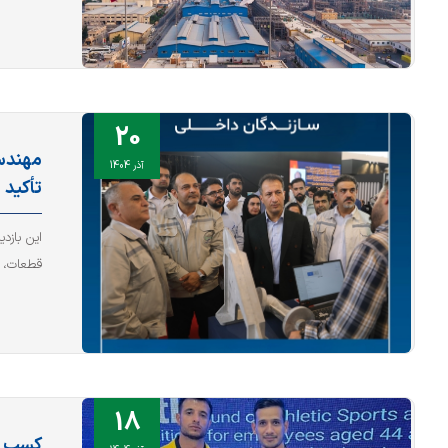
20
مهندس
آذر 1404
تأکید 
این بازد
قطعات، ت
18
کسب ع