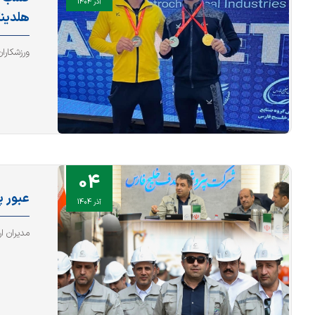
آذر 1404
هلدین
ورزشکارا
04
عبور پی
آذر 1404
مدیران ا