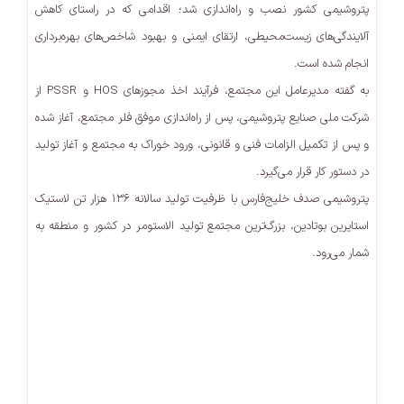
پتروشیمی کشور نصب و راه‌اندازی شد؛ اقدامی که در راستای کاهش
آلایندگی‌های زیست‌محیطی، ارتقای ایمنی و بهبود شاخص‌های بهره‌برداری
انجام شده است.
به گفته مدیرعامل این مجتمع، فرآیند اخذ مجوزهای HOS و PSSR از
شرکت ملی صنایع پتروشیمی، پس از راه‌اندازی موفق فلر مجتمع، آغاز شده
و پس از تکمیل الزامات فنی و قانونی، ورود خوراک به مجتمع و آغاز تولید
در دستور کار قرار می‌گیرد.
پتروشیمی صدف خلیج‌فارس با ظرفیت تولید سالانه ۱۳۶ هزار تن لاستیک
استایرین بوتادین، بزرگ‌ترین مجتمع تولید الاستومر در کشور و منطقه به
شمار می‌رود.
اولین فلر پاک پتروشیمی
نوآوری در صنعت پتروشیمی
دستاورد های صنعت پتروشیمی
صنعت پتروشیمی
پتروشیمی صدف خلیج فارس
توسعه پایدار در پتروشیمی