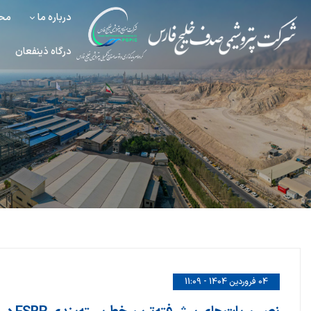
درباره ما
محص
درگاه ذینفعان
04 فروردین 1404 - 11:09