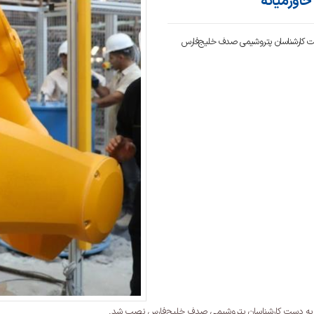
صول ESBR در منطقه خاورمیانه به دست کارشناسان پتروشیمی صدف خلیج‌فارس