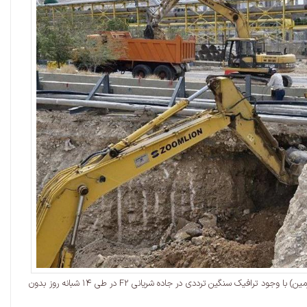
پروژه ساخت و نصب کالورت پیش ساخته انتقال یوتیلیتی از شرکت مبین انرژی خلیج‌فارس به پتروشیمی صدف خلیج‌فارس (به طول ۷۰ متر و عرض ۸ متر در عمق ۶ متری زمین) با وجود ترافیک سنگین ترددی در جاده شریانی F2 در طی ۱۴ شبانه روز بدون