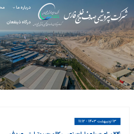
درباره ما
محص
درگاه ذینفعان
13 اردیبهشت 1403 - 11:12