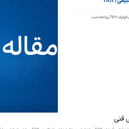
ی/TiO2
رداخته است.
ی فنی