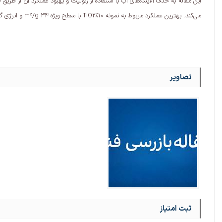
می‌کند. بهترین عملکرد مربوط به نمونه 10%TiO2 با سطح ویژه 34 m²/g و انرژی گاف 3.3 eV بود که در حذف متیل اورنج، سیانید و تولید هیدروژن از آب/متانول بیشترین کارایی را داشت.
تصاویر
ثبت امتیاز