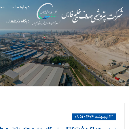
درباره ما
محص
درگاه ذینفعان
13 اردیبهشت 1404 - 08:51