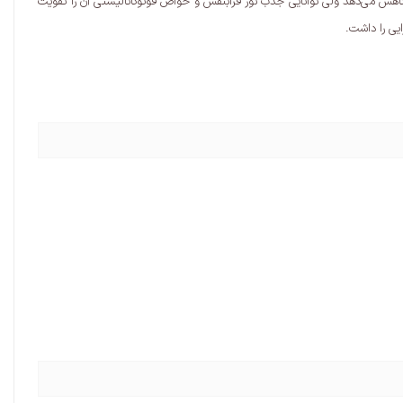
یت و بهبود عملکرد آن از طریق لایه‌نشانی نانوذرات TiO2 پرداخته است. نتایج نشان داد افزودن TiO2 سطح ویژه زئولیت را کاهش می‌دهد ولی توانایی جذب نور فرابنفش و خواص فوتوکاتالیستی آن را تقویت