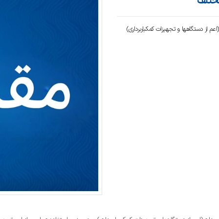
مختلف
م از دستگاهها و تجهیزات کمکباربرداری)