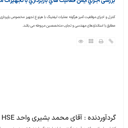
ﺑﺮرﺳﯽ اﺟﺮاي اﯾﻤﻦ ﻓﻌﺎﻟﯿﺖ ﻫﺎي ﺑﺎرﺑﺮداري ﺑﺎ ﺗﺠﻬﯿﺰات 
کنترل و اجرای موفقیت آمیز هرگونه عملیات لیفتینگ با هرنوع تجهیز مخصوص باربرداری(اع
مطابق با استانداردهای مهندسی و تجارب متخصصین مربوطه می باشد.
گردآوردنده : آقای محمد بشیری واحد HSE