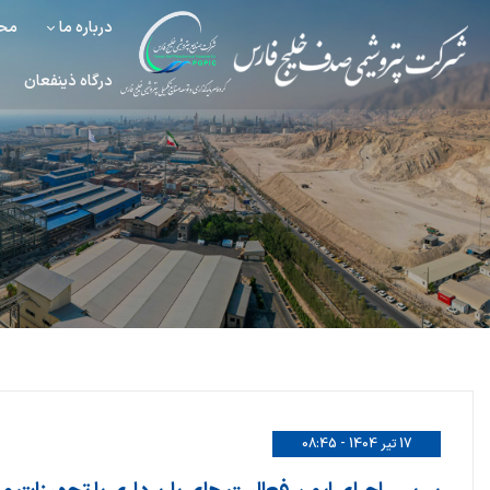
درباره ما
محص
درگاه ذینفعان
17 تیر 1404 - 08:45