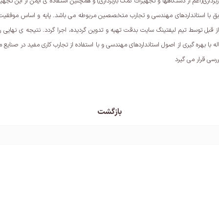
داری(اعم از دستگاهها و تجهیزات کمک باربرداری) و همچنین استفاده ی ایمن از این تجهی
طابق با استانداردهای مهندسی و تجارب متخصصین مربوطه می باشد. پایه و اساس موفقیت
رات درگیر در عملیات مشخص و اصول کار دقیقاٌ مطابق با Lifting Planکه از قبل توسط تیم لیفتینگ سایت بدقت تهیه و تدوین 
ه با بهره گیری از اصول استانداردهای مهندسی و با استفاده از تجارب کاری مفید در صنایع
بازگشت