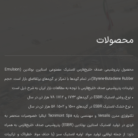
محصولات
محصول پتروشیمی صدف خلیج‌فارس لاستیک مصنوعی استایرن بوتادین (Emulsion
Styrene-Butadiene Rubber) در تمام گریدها با تمرکز بر گریدهای پرتقاضای بازار است. حجم
تولیدات پتروشیمی صدف خلیج‌فارس با توجه به مطالعات بازار ایران به شرح ذیل است:
• نوع روغنی لاستیک ESBR در گریدهای 1723 و 1712: 78 هزار تن در سال
• نوع خشک لاستیک ESBR در گریدهای 1500 و 1502: 58 هزار تن در سال
تکنولوژی مدرن Versalis و مهندسی پایه Tecnimont Spa ایتالیا خصوصیات منحصر به
فردی در تولید لاستیک استایرن بوتادین (ESBR) پتروشیمی صدف خلیج‌فارس به همراه
دارد؛ از جمله توانایی تولید مواد اولیه لاستیک سبز (با حذف مواد خطرناک و ترکیبات