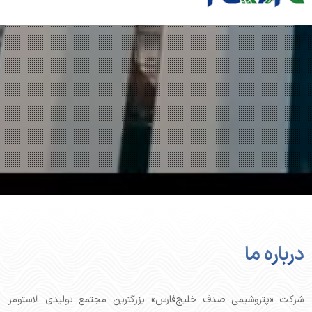
درباره ما
شرکت «پتروشیمی صدف خلیج‌فارس» بزرگترین مجتمع تولیدی الاستومر